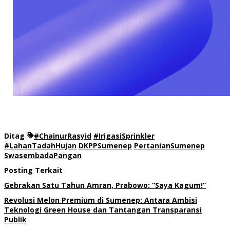
Ditag
#ChainurRasyid
#IrigasiSprinkler
#LahanTadahHujan
DKPPSumenep
PertanianSumenep
SwasembadaPangan
Posting Terkait
Gebrakan Satu Tahun Amran, Prabowo: “Saya Kagum!”
Revolusi Melon Premium di Sumenep: Antara Ambisi
Teknologi Green House dan Tantangan Transparansi
Publik