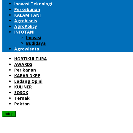
Inovasi Teknologi
Perkebunan
KALAM TANI
Agrobisnis
AgroPolicy
INFOTANI
Inovasi
Budidaya
Agrowisata
HORTIKULTURA
AWARDS
Perikanan
KABAR DKPP
Ladang Opini
KULINER
SOSOK
Ternak
Poktan
tutup