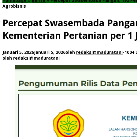
Homepage
»
Berita
»
Percepat Swasembada Pangan, 192 Peny
Agrobisnis
Percepat Swasembada Pangan,
Kementerian Pertanian per 1 
Januari 5, 2026
Januari 5, 2026
oleh
redaksi@maduratani
-
1004 
oleh
redaksi@maduratani