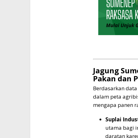
Jagung Sume
Pakan dan 
Berdasarkan data 
dalam peta agribi
mengapa panen ray
Suplai Indust
utama bagi i
daratan karen