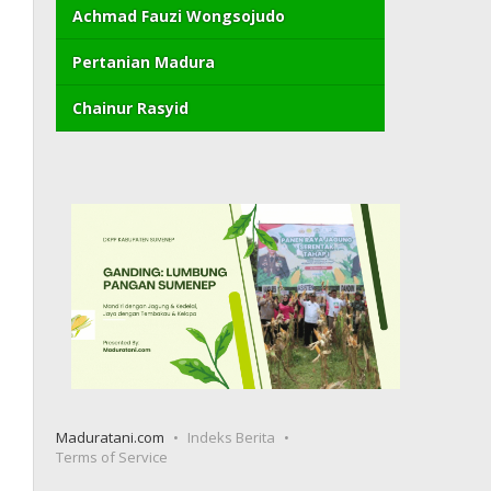
Achmad Fauzi Wongsojudo
Pertanian Madura
Chainur Rasyid
Maduratani.com
Indeks Berita
Terms of Service