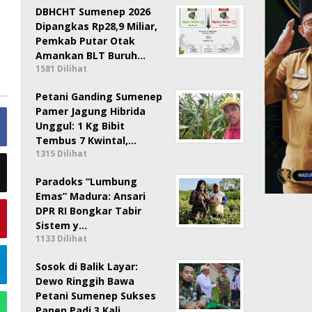
DBHCHT Sumenep 2026
Dipangkas Rp28,9 Miliar,
Pemkab Putar Otak
Amankan BLT Buruh…
1581 Dilihat
Petani Ganding Sumenep
Pamer Jagung Hibrida
Unggul: 1 Kg Bibit
Tembus 7 Kwintal,…
1315 Dilihat
Paradoks “Lumbung
Emas” Madura: Ansari
DPR RI Bongkar Tabir
Sistem y…
1133 Dilihat
Sosok di Balik Layar:
Dewo Ringgih Bawa
Petani Sumenep Sukses
Panen Padi 3 Kali …