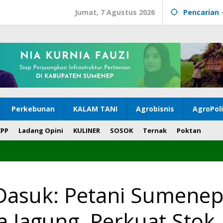
Jumat, 7 Agustus 2026
Pencarian
Perkebunan
KALAM TANI
Agrobisnis
AgroPol
KPP
Ladang Opini
KULINER
SOSOK
Ternak
Poktan
 Dasuk: Petani Sumene
 Jagung, Perkuat Stok