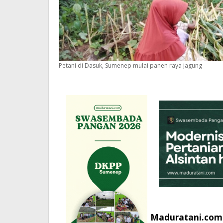
Petani di Dasuk, Sumenep mulai panen raya jagung
Maduratani.com