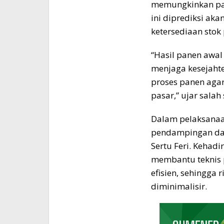
memungkinkan para
ini diprediksi ak
ketersediaan stok 
“Hasil panen awa
menjaga kesejahte
proses panen agar
pasar,” ujar salah
Dalam pelaksanaan
pendampingan dar
Sertu Feri. Kehad
membantu teknis 
efisien, sehingga r
diminimalisir.