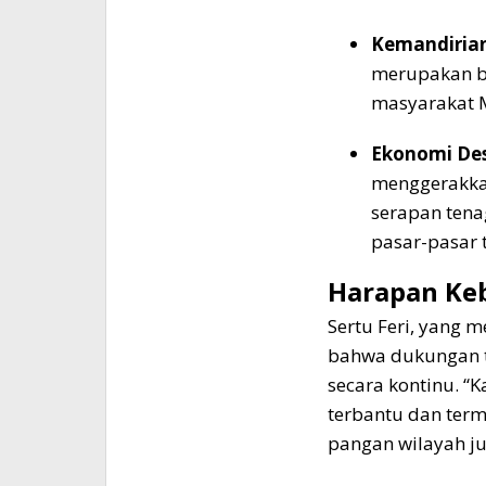
Kemandiria
merupakan ba
masyarakat M
Ekonomi De
menggerakkan
serapan tenag
pasar-pasar t
Harapan Ke
Sertu Feri, yang 
bahwa dukungan t
secara kontinu. “
terbantu dan term
pangan wilayah ju