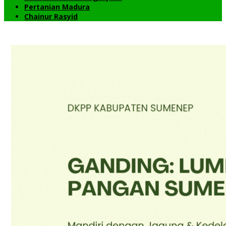
Pertanian Madura
Chainur Rasyid