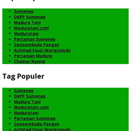
Sumenep
DKPP Sumenep
Madura Tani
Maduratani.com
Maduratani
Pertanian Sumenep
Swasembada Pangan
Achmad Fauzi Wongsojudo
Pertanian Madura
Chainur Rasyid
Tag Populer
Sumenep
DKPP Sumenep
Madura Tani
Maduratani.com
Maduratani
Pertanian Sumenep
Swasembada Pangan
Achmad Fauzi Wongsojudo