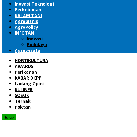
Inovasi Teknologi
Perkebunan
KALAM TANI
Agrobisnis
AgroPolicy
INFOTANI
Inovasi
Budidaya
Agrowisata
HORTIKULTURA
AWARDS
Perikanan
KABAR DKPP
Ladang Opini
KULINER
SOSOK
Ternak
Poktan
tutup