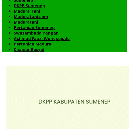
Sumenep
DKPP Sumenep
Madura Tani
Maduratani.com
Maduratani
Pertanian Sumenep
Swasembada Pangan
Achmad Fauzi Wongsojudo
Pertanian Madura
Chainur Rasyid