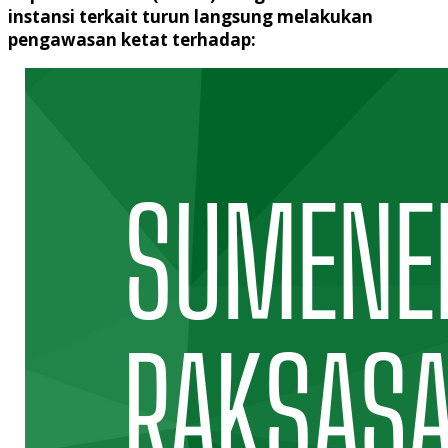
instansi terkait turun langsung melakukan
pengawasan ketat terhadap: