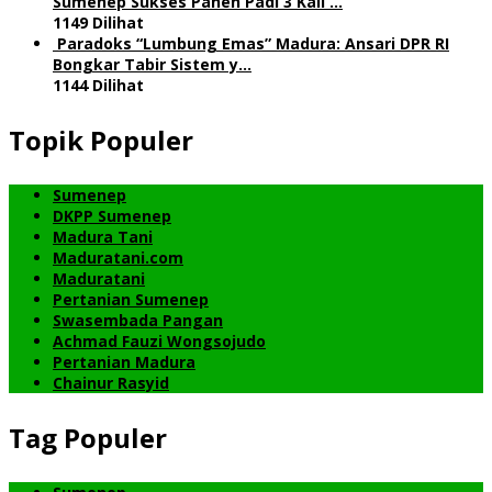
Sumenep Sukses Panen Padi 3 Kali …
1149 Dilihat
Paradoks “Lumbung Emas” Madura: Ansari DPR RI
Bongkar Tabir Sistem y…
1144 Dilihat
Topik Populer
Sumenep
DKPP Sumenep
Madura Tani
Maduratani.com
Maduratani
Pertanian Sumenep
Swasembada Pangan
Achmad Fauzi Wongsojudo
Pertanian Madura
Chainur Rasyid
Tag Populer