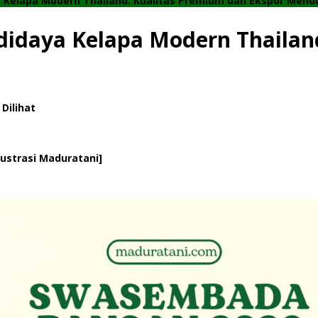
 Kelapa Modern Thailand: Kualitas Premium dan Ekspor Mend
didaya Kelapa Modern Thailan
 Dilihat
ustrasi Maduratani]