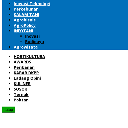
Inovasi Teknologi
Perkebunan
KALAM TANI
Agrobisnis
AgroPolicy
INFOTANI
Inovasi
Budidaya
Agrowisata
HORTIKULTURA
AWARDS
Perikanan
KABAR DKPP
Ladang Opini
KULINER
SOSOK
Ternak
Poktan
tutup