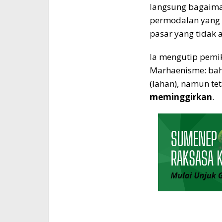
langsung bagaim
permodalan yang s
pasar yang tidak ad
Ia mengutip pemik
Marhaenisme: bahw
(lahan), namun te
meminggirkan
.