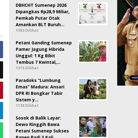
DBHCHT Sumenep 2026
Dipangkas Rp28,9 Miliar,
Pemkab Putar Otak
Amankan BLT Buruh…
1583 Dilihat
Petani Ganding Sumenep
Pamer Jagung Hibrida
Unggul: 1 Kg Bibit
Tembus 7 Kwintal,…
1315 Dilihat
Paradoks “Lumbung
Emas” Madura: Ansari
DPR RI Bongkar Tabir
Sistem y…
1138 Dilihat
Sosok di Balik Layar:
Dewo Ringgih Bawa
Petani Sumenep Sukses
Panen Padi 3 Kali …