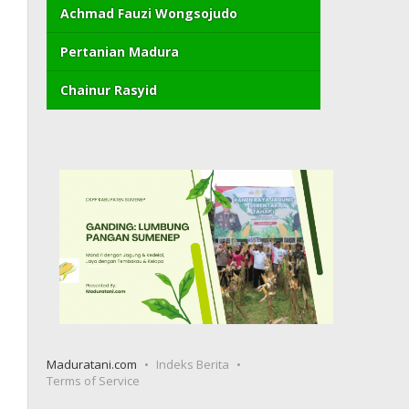
Achmad Fauzi Wongsojudo
Pertanian Madura
Chainur Rasyid
Maduratani.com
Indeks Berita
Terms of Service