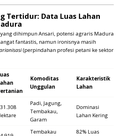
g Tertidur: Data Luas Lahan
Madura
yang dihimpun Ansari, potensi agraris Madura
sangat fantastis, namun ironisnya masih
arianisasi
(perpindahan profesi petani ke sektor
uas
Komoditas
Karakteristik
Lahan
Unggulan
Lahan
ertanian
Padi, Jagung,
31.308
Dominasi
Tembakau,
ektare
Lahan Kering
Garam
Tembakau
82% Luas
4.919