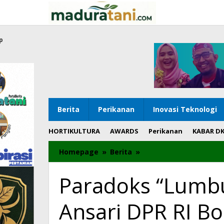
Lewati
ke
konten
p
Berita
Perikanan
Inovasi Teknologi
HORTIKULTURA
AWARDS
Perikanan
KABAR D
Homepage
»
Berita
»
Paradoks
"Lumbung
Emas"
Paradoks “Lumb
Madura:
Ansari
Ansari DPR RI Bo
DPR
RI