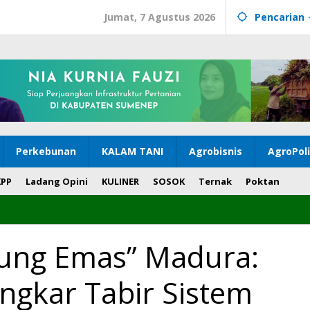
Jumat, 7 Agustus 2026
Pencarian
Perkebunan
KALAM TANI
Agrobisnis
AgroPol
KPP
Ladang Opini
KULINER
SOSOK
Ternak
Poktan
ung Emas” Madura:
ngkar Tabir Sistem