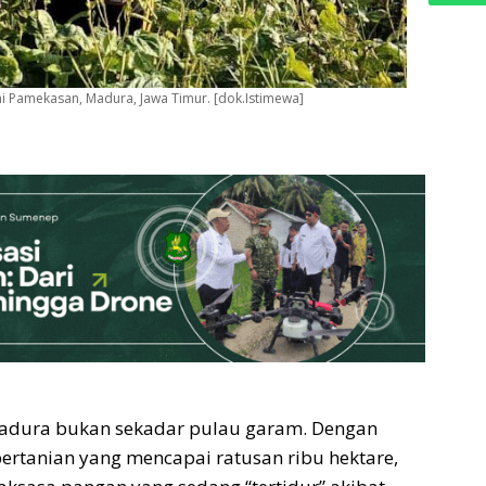
ni Pamekasan, Madura, Jawa Timur. [dok.Istimewa]
adura bukan sekadar pulau garam. Dengan
rtanian yang mencapai ratusan ribu hektare,