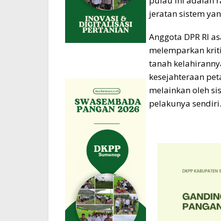
pulau ini adalah 
jeratan sistem ya
Anggota DPR RI as
melemparkan kriti
tanah kelahirannya
kesejahteraan pet
melainkan oleh si
pelakunya sendiri