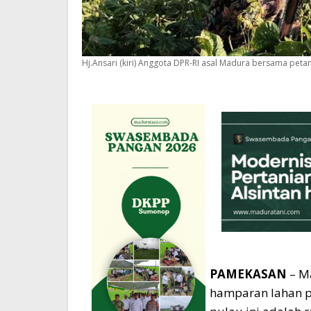
Hj.Ansari (kiri) Anggota DPR-RI asal Madura bersama peta
PAMEKASAN
– M
hamparan lahan pe