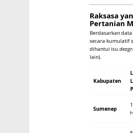
Raksasa yan
Pertanian 
Berdasarkan data 
secara kumulatif 
dihantui isu
deagr
lain).
L
Kabupaten
P
1
Sumenep
H
6