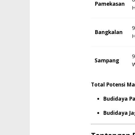
Pamekasan
H
9
Bangkalan
H
9
Sampang
W
Total Potensi Ma
Budidaya Pa
Budidaya Ja