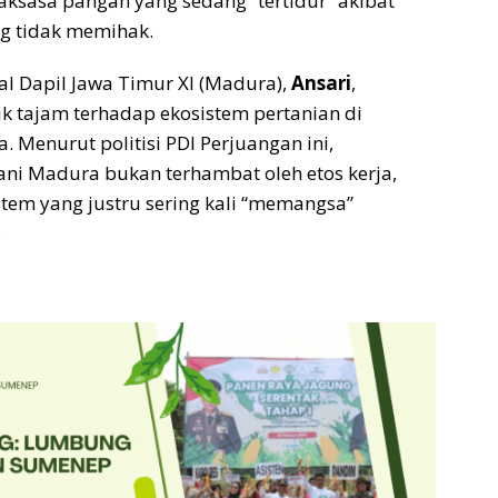
raksasa pangan yang sedang “tertidur” akibat
ng tidak memihak.
al Dapil Jawa Timur XI (Madura),
Ansari
,
k tajam terhadap ekosistem pertanian di
. Menurut politisi PDI Perjuangan ini,
ani Madura bukan terhambat oleh etos kerja,
stem yang justru sering kali “memangsa”
.