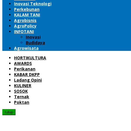
Inovasi Teknologi
Perkebunan
KALAM TANI
Agrobisnis
AgroPolicy
INFOTANI
Inovasi
Budidaya
Agrowisata
HORTIKULTURA
AWARDS
Perikanan
KABAR DKPP
Ladang Opini
KULINER
SOSOK
Ternak
Poktan
tutup