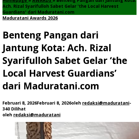
Homepage
»
AWARDS
»
Benteng Pangan dari Jantung Kota:
Ach. Rizal Syarifulloh Sabet Gelar 'the Local Harvest
Guardians' dari Maduratani.com
Maduratani Awards 2026
Benteng Pangan dari
Jantung Kota: Ach. Rizal
Syarifulloh Sabet Gelar ‘the
Local Harvest Guardians’
dari Maduratani.com
Februari 8, 2026
Februari 8, 2026
oleh
redaksi@maduratani
-
340 Dilihat
oleh
redaksi@maduratani