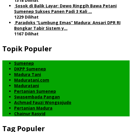
1318 Dilihat
Sosok di Balik Layar: Dewo Ringgih Bawa Petani
Sumenep Sukses Panen Padi 3 Kali …
1229 Dilihat
Paradoks “Lumbung Emas” Madura: Ansari DPR RI
Bongkar Tabir Sistem y…
1167 Dilihat
Topik Populer
Sumenep
DKPP Sumenep
Madura Tani
Maduratani.com
Maduratani
Pertanian Sumenep
Swasembada Pangan
Achmad Fauzi Wongsojudo
Pertanian Madura
Chainur Rasyid
Tag Populer