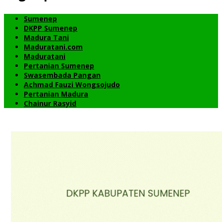
Sumenep
DKPP Sumenep
Madura Tani
Maduratani.com
Maduratani
Pertanian Sumenep
Swasembada Pangan
Achmad Fauzi Wongsojudo
Pertanian Madura
Chainur Rasyid