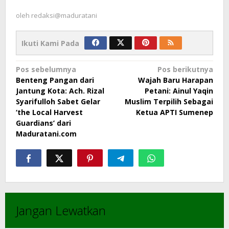
oleh
redaksi@maduratani
Ikuti Kami Pada
Navigasi
Pos sebelumnya
Pos berikutnya
Benteng Pangan dari
Wajah Baru Harapan
pos
Jantung Kota: Ach. Rizal
Petani: Ainul Yaqin
Syarifulloh Sabet Gelar
Muslim Terpilih Sebagai
‘the Local Harvest
Ketua APTI Sumenep
Guardians’ dari
Maduratani.com
Jangan Lewatkan