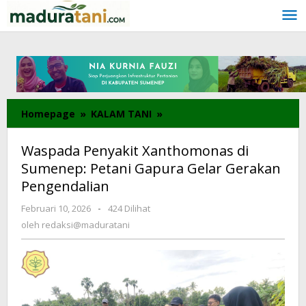
Lewati
ke
konten
Homepage
»
KALAM TANI
»
Waspada
Penyakit
Xanthomonas
Waspada Penyakit Xanthomonas di
di
Sumenep: Petani Gapura Gelar Gerakan
Sumenep:
Pengendalian
Petani
Gapura
Februari 10, 2026
oleh
-
424 Dilihat
Gelar
redaksi@maduratani
oleh
redaksi@maduratani
Gerakan
Pengendalian