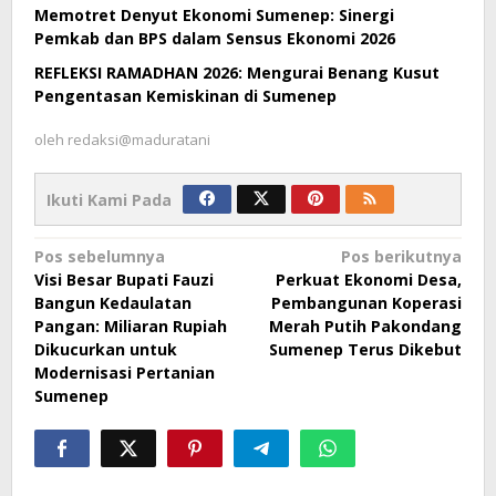
Memotret Denyut Ekonomi Sumenep: Sinergi
Pemkab dan BPS dalam Sensus Ekonomi 2026
REFLEKSI RAMADHAN 2026: Mengurai Benang Kusut
Pengentasan Kemiskinan di Sumenep
oleh
redaksi@maduratani
Ikuti Kami Pada
Navigasi
Pos sebelumnya
Pos berikutnya
Visi Besar Bupati Fauzi
Perkuat Ekonomi Desa,
pos
Bangun Kedaulatan
Pembangunan Koperasi
Pangan: Miliaran Rupiah
Merah Putih Pakondang
Dikucurkan untuk
Sumenep Terus Dikebut
Modernisasi Pertanian
Sumenep