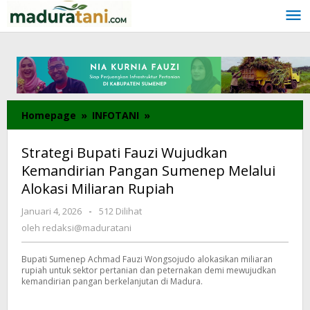
Lewati
ke
konten
Homepage
»
INFOTANI
»
Strategi
Bupati
Fauzi
Strategi Bupati Fauzi Wujudkan
Wujudkan
Kemandirian Pangan Sumenep Melalui
Kemandirian
Alokasi Miliaran Rupiah
Pangan
Sumenep
Januari 4, 2026
oleh
-
512 Dilihat
Melalui
redaksi@maduratani
oleh
redaksi@maduratani
Alokasi
Miliaran
Bupati Sumenep Achmad Fauzi Wongsojudo alokasikan miliaran
Rupiah
rupiah untuk sektor pertanian dan peternakan demi mewujudkan
kemandirian pangan berkelanjutan di Madura.