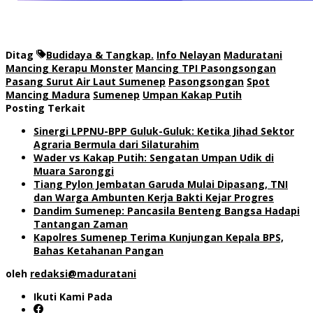
Ditag
Budidaya & Tangkap.
Info Nelayan
Maduratani
Mancing Kerapu Monster
Mancing TPI Pasongsongan
Pasang Surut Air Laut Sumenep
Pasongsongan
Spot
Mancing Madura
Sumenep
Umpan Kakap Putih
Posting Terkait
Sinergi LPPNU-BPP Guluk-Guluk: Ketika Jihad Sektor
Agraria Bermula dari Silaturahim
Wader vs Kakap Putih: Sengatan Umpan Udik di
Muara Saronggi
Tiang Pylon Jembatan Garuda Mulai Dipasang, TNI
dan Warga Ambunten Kerja Bakti Kejar Progres
Dandim Sumenep: Pancasila Benteng Bangsa Hadapi
Tantangan Zaman
Kapolres Sumenep Terima Kunjungan Kepala BPS,
Bahas Ketahanan Pangan
oleh
redaksi@maduratani
Ikuti Kami Pada