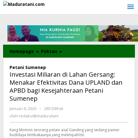
Lewati
ke
konten
Homepage
»
Poktan
»
Investasi
Miliaran
di
Petani Sumenep
Lahan
Investasi Miliaran di Lahan Gersang:
Gersang:
Menakar Efektivitas Dana UPLAND dan
Menakar
APBD bagi Kesejahteraan Petani
Efektivitas
Dana
Sumenep
UPLAND
Januari 6, 2026
oleh
-
283 Dilihat
dan
redaksi@maduratani
oleh
redaksi@maduratani
APBD
bagi
Kesejahteraan
Kang Momon seorang petani asal Ganding yang sedang pamer
budidaya tembakaunya yang melimpah/Ist.
Petani