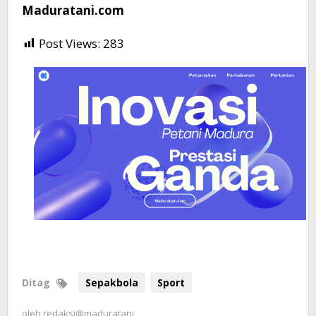
Maduratani.com
Post Views:
283
Ditag
Sepakbola
Sport
oleh
redaksi@maduratani