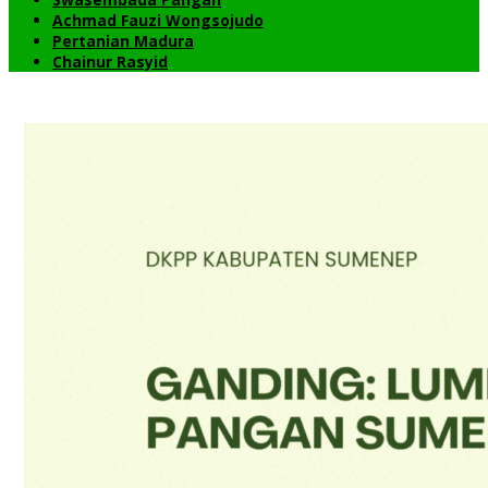
Achmad Fauzi Wongsojudo
Pertanian Madura
Chainur Rasyid