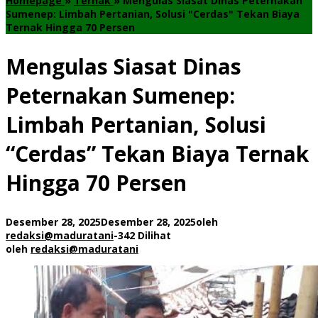
Homepage
»
Ternak
»
Mengulas Siasat Dinas Peternakan
Sumenep: Limbah Pertanian, Solusi "Cerdas" Tekan Biaya
Ternak Hingga 70 Persen
Mengulas Siasat Dinas
Peternakan Sumenep:
Limbah Pertanian, Solusi
“Cerdas” Tekan Biaya Ternak
Hingga 70 Persen
Desember 28, 2025
Desember 28, 2025
oleh
redaksi@maduratani
-
342 Dilihat
oleh
redaksi@maduratani