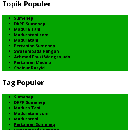
Topik Populer
Sumenep
DKPP Sumenep
Madura Tani
Maduratani.com
Maduratani
Pertanian Sumenep
Swasembada Pangan
Achmad Fauzi Wongsojudo
Pertanian Madura
Chainur Rasyid
Tag Populer
Sumenep
DKPP Sumenep
Madura Tani
Maduratani.com
Maduratani
Pertanian Sumenep
Swasembada Pangan