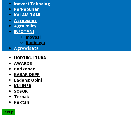
Inovasi Teknologi
Perkebunan
KALAM TANI
Agrobisnis
AgroPolicy
INFOTANI
Inovasi
Budidaya
Agrowisata
HORTIKULTURA
AWARDS
Perikanan
KABAR DKPP
Ladang Opini
KULINER
SOSOK
Ternak
Poktan
tutup