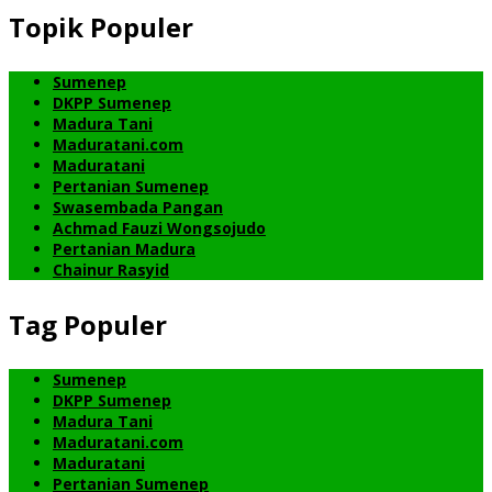
Topik Populer
Sumenep
DKPP Sumenep
Madura Tani
Maduratani.com
Maduratani
Pertanian Sumenep
Swasembada Pangan
Achmad Fauzi Wongsojudo
Pertanian Madura
Chainur Rasyid
Tag Populer
Sumenep
DKPP Sumenep
Madura Tani
Maduratani.com
Maduratani
Pertanian Sumenep