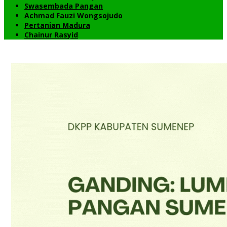
Swasembada Pangan
Achmad Fauzi Wongsojudo
Pertanian Madura
Chainur Rasyid