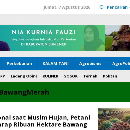
Jumat, 7 Agustus 2026
Pencarian
Perkebunan
KALAM TANI
Agrobisnis
AgroPol
KPP
Ladang Opini
KULINER
SOSOK
Ternak
Poktan
aBawangMerah
nal saat Musim Hujan, Petani
rap Ribuan Hektare Bawang