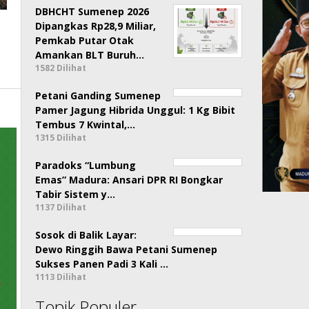
DBHCHT Sumenep 2026
Dipangkas Rp28,9 Miliar,
Pemkab Putar Otak
Amankan BLT Buruh…
1582 Dilihat
Petani Ganding Sumenep
Pamer Jagung Hibrida Unggul: 1 Kg Bibit
Tembus 7 Kwintal,…
1315 Dilihat
Paradoks “Lumbung
Emas” Madura: Ansari DPR RI Bongkar
Tabir Sistem y…
1137 Dilihat
Sosok di Balik Layar:
Dewo Ringgih Bawa Petani Sumenep
Sukses Panen Padi 3 Kali …
1113 Dilihat
Topik Populer