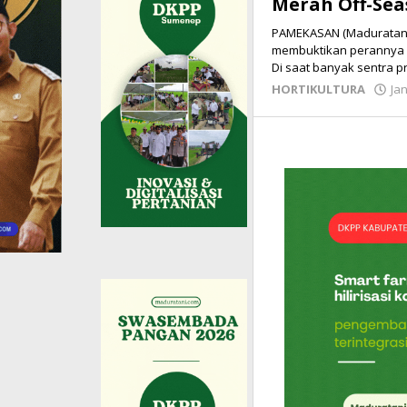
Merah Off-Se
PAMEKASAN (Maduratani
membuktikan perannya se
Di saat banyak sentra 
HORTIKULTURA
Jan