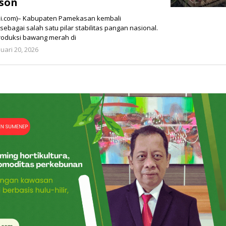
ason
.com)– Kabupaten Pamekasan kembali
bagai salah satu pilar stabilitas pangan nasional.
produksi bawang merah di
uari 20, 2026
oleh
redaksi@maduratani