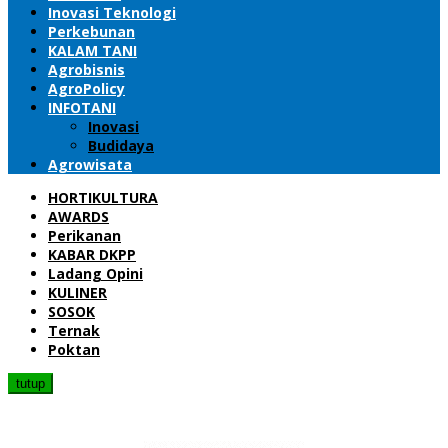
Inovasi Teknologi
Perkebunan
KALAM TANI
Agrobisnis
AgroPolicy
INFOTANI
Inovasi
Budidaya
Agrowisata
HORTIKULTURA
AWARDS
Perikanan
KABAR DKPP
Ladang Opini
KULINER
SOSOK
Ternak
Poktan
tutup