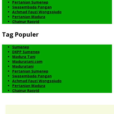
Pertanian Sumenep
Swasembada Pangan
Achmad Fauzi Wongsojudo
Pertanian Madura
Chainur Rasyid
Tag Populer
Sumenep
DKPP Sumenep
Madura Tani
Maduratani.com
Maduratani
Pertanian Sumenep
Swasembada Pangan
Achmad Fauzi Wongsojudo
Pertanian Madura
Chainur Rasyid