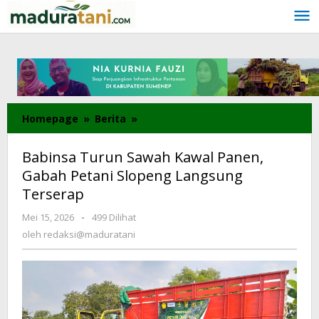
Lewati
ke
konten
Homepage
»
Berita
»
Babinsa
Turun
Sawah
Babinsa Turun Sawah Kawal Panen,
Kawal
Gabah Petani Slopeng Langsung
Panen,
Terserap
Gabah
Petani
Mei 15, 2026
oleh
-
499 Dilihat
Slopeng
redaksi@maduratani
oleh
redaksi@maduratani
Langsung
Terserap