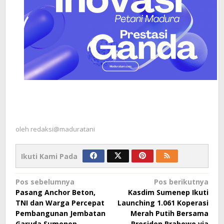
oleh
redaksi@maduratani
Ikuti Kami Pada
Navigasi
Pos sebelumnya
Pos berikutnya
Pasang Anchor Beton,
Kasdim Sumenep Ikuti
pos
TNI dan Warga Percepat
Launching 1.061 Koperasi
Pembangunan Jembatan
Merah Putih Bersama
Garuda Sumenep
Presiden Prabowo via