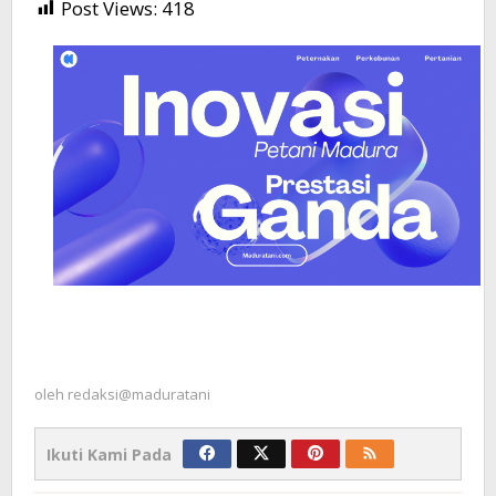
Post Views:
418
oleh
redaksi@maduratani
Ikuti Kami Pada