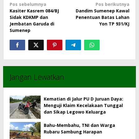
Navigasi
Pos sebelumnya
Pos berikutnya
Kasiter Kasrem 084/BJ
Dandim Sumenep Kawal
pos
Sidak KDKMP dan
Penentuan Batas Lahan
Jembatan Garuda di
Yon TP 931/KJ
Sumenep
Jangan Lewatkan
Kematian di Jalur PU D Juruan Daya:
Menguji Klaim Kecelakaan Tunggal
dan Sikap Legowo Keluarga
Bahu-Membahu, TNI dan Warga
Rubaru Sambung Harapan