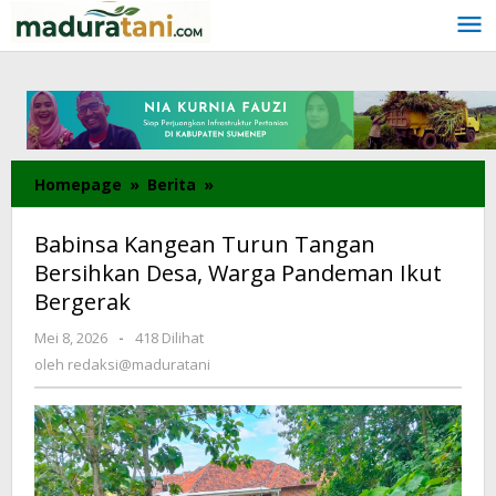
Lewati
ke
konten
Homepage
»
Berita
»
Babinsa
Kangean
Turun
Babinsa Kangean Turun Tangan
Tangan
Bersihkan Desa, Warga Pandeman Ikut
Bersihkan
Bergerak
Desa,
Warga
Mei 8, 2026
oleh
-
418 Dilihat
Pandeman
redaksi@maduratani
oleh
redaksi@maduratani
Ikut
Bergerak