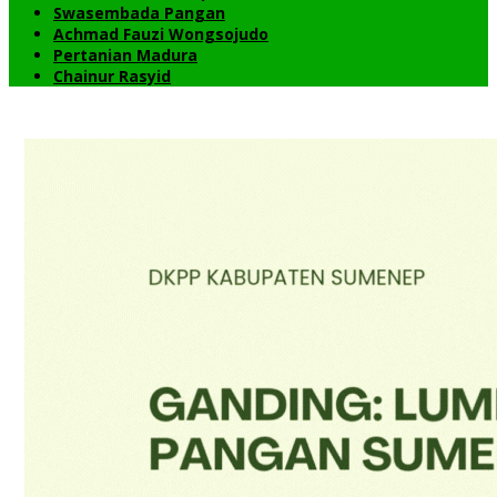
Swasembada Pangan
Achmad Fauzi Wongsojudo
Pertanian Madura
Chainur Rasyid