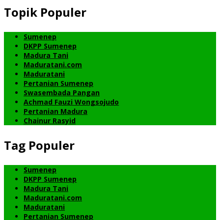
Topik Populer
Sumenep
DKPP Sumenep
Madura Tani
Maduratani.com
Maduratani
Pertanian Sumenep
Swasembada Pangan
Achmad Fauzi Wongsojudo
Pertanian Madura
Chainur Rasyid
Tag Populer
Sumenep
DKPP Sumenep
Madura Tani
Maduratani.com
Maduratani
Pertanian Sumenep