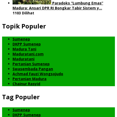
Paradoks “Lumbung Emas”
Madura: Ansari DPR RI Bongkar Tabir Sistem y…
1103 Dilihat
Topik Populer
Sumenep
DKPP Sumenep
Madura Tani
Maduratani.com
Maduratani
Pertanian Sumenep
Swasembada Pangan
Achmad Fauzi Wongsojudo
Pertanian Madura
Chainur Rasyid
Tag Populer
Sumenep
DKPP Sumenep