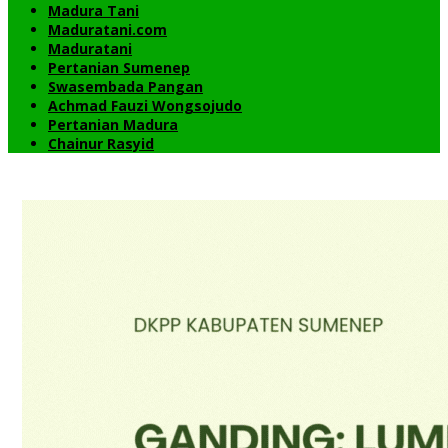
Madura Tani
Maduratani.com
Maduratani
Pertanian Sumenep
Swasembada Pangan
Achmad Fauzi Wongsojudo
Pertanian Madura
Chainur Rasyid