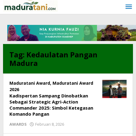
Lewati
ke
konten
Tag:
Kedaulatan Pangan
Madura
Maduratani Award
,
Maduratani Award
2026
Kadispertan Sampang Dinobatkan
Sebagai Strategic Agri-Action
Commander 2025: Simbol Ketegasan
Komando Pangan
AWARDS
Februari 8, 2026
oleh
redaksi@maduratani