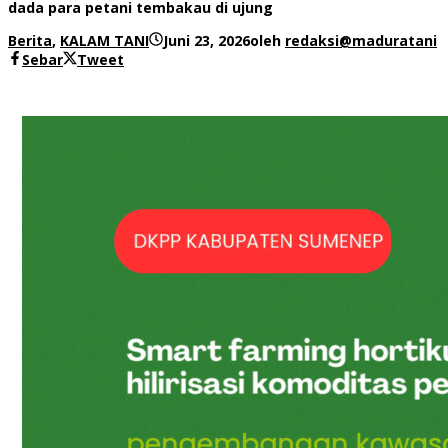
dada para petani tembakau di ujung
Berita
,
KALAM TANI
Juni 23, 2026
oleh
redaksi@maduratani
Sebar
Tweet