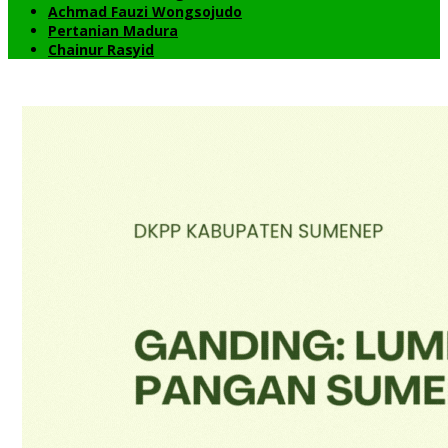
Achmad Fauzi Wongsojudo
Pertanian Madura
Chainur Rasyid