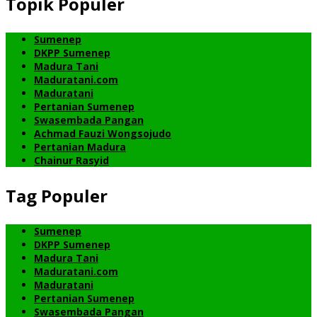
Topik Populer
Sumenep
DKPP Sumenep
Madura Tani
Maduratani.com
Maduratani
Pertanian Sumenep
Swasembada Pangan
Achmad Fauzi Wongsojudo
Pertanian Madura
Chainur Rasyid
Tag Populer
Sumenep
DKPP Sumenep
Madura Tani
Maduratani.com
Maduratani
Pertanian Sumenep
Swasembada Pangan