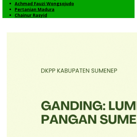
Achmad Fauzi Wongsojudo
Pertanian Madura
Chainur Rasyid