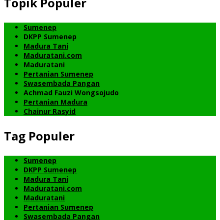
Topik Populer
Sumenep
DKPP Sumenep
Madura Tani
Maduratani.com
Maduratani
Pertanian Sumenep
Swasembada Pangan
Achmad Fauzi Wongsojudo
Pertanian Madura
Chainur Rasyid
Tag Populer
Sumenep
DKPP Sumenep
Madura Tani
Maduratani.com
Maduratani
Pertanian Sumenep
Swasembada Pangan