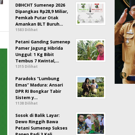
DBHCHT Sumenep 2026
Dipangkas Rp28,9 Miliar,
Pemkab Putar Otak
Amankan BLT Buruh…
1583 Dilihat
Petani Ganding Sumenep
Pamer Jagung Hibrida
Unggul: 1 Kg Bibit
Tembus 7 Kwintal,…
1315 Dilihat
Paradoks “Lumbung
Emas” Madura: Ansari
DPR RI Bongkar Tabir
Sistem y…
1138 Dilihat
Sosok di Balik Layar:
Dewo Ringgih Bawa
Petani Sumenep Sukses
Panen Padi 3 Kali …