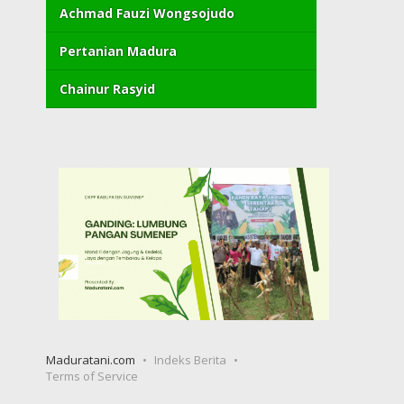
Achmad Fauzi Wongsojudo
Pertanian Madura
Chainur Rasyid
Maduratani.com
Indeks Berita
Terms of Service