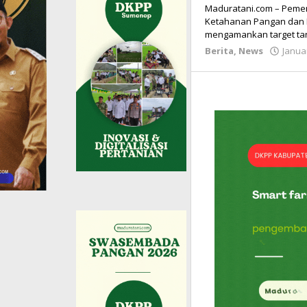
Maduratani.com – Peme
Ketahanan Pangan dan P
mengamankan target tan
Berita
,
News
Januar