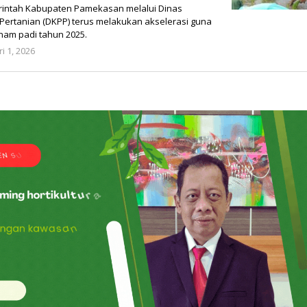
rintah Kabupaten Pamekasan melalui Dinas
ertanian (DKPP) terus melakukan akselerasi guna
am padi tahun 2025.
i 1, 2026
oleh
redaksi@maduratani