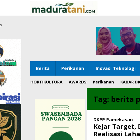
Lewati
ke
konten
p
Berita
Perikanan
Inovasi Teknologi
HORTIKULTURA
AWARDS
Perikanan
KABAR D
Tag:
berita
DKPP Pamekasan
Kejar Target,
Realisasi Lah