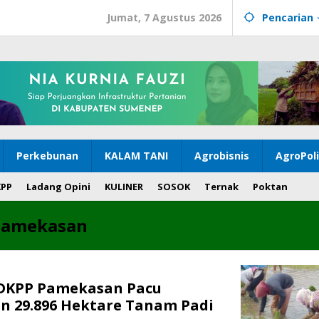
Jumat, 7 Agustus 2026
Pencarian
Perkebunan
KALAM TANI
Agrobisnis
AgroPol
KPP
Ladang Opini
KULINER
SOSOK
Ternak
Poktan
 pamekasan
 DKPP Pamekasan Pacu
an 29.896 Hektare Tanam Padi