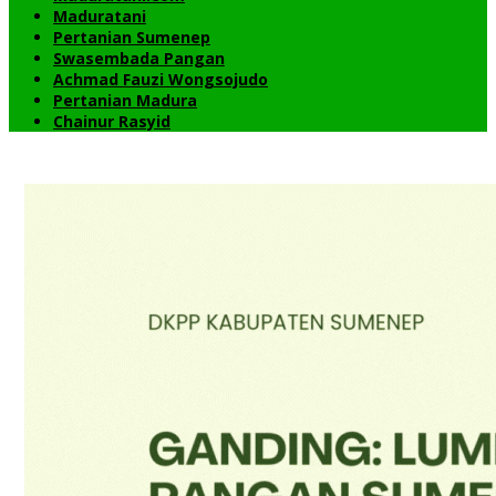
Maduratani
Pertanian Sumenep
Swasembada Pangan
Achmad Fauzi Wongsojudo
Pertanian Madura
Chainur Rasyid