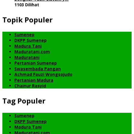
1103 Dilihat
Topik Populer
Sumenep
DKPP Sumenep
Madura Tani
Maduratani.com
Maduratani
Pertanian Sumenep
Swasembada Pangan
Achmad Fauzi Wongsojudo
Pertanian Madura
Chainur Rasyid
Tag Populer
Sumenep
DKPP Sumenep
Madura Tani
Maduratani.com