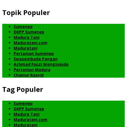
Topik Populer
Sumenep
DKPP Sumenep
Madura Tani
Maduratani.com
Maduratani
Pertanian Sumenep
Swasembada Pangan
Achmad Fauzi Wongsojudo
Pertanian Madura
Chainur Rasyid
Tag Populer
Sumenep
DKPP Sumenep
Madura Tani
Maduratani.com
Maduratani