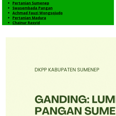
Pertanian Sumenep
Swasembada Pangan
Achmad Fauzi Wongsojudo
Pertanian Madura
Chainur Rasyid