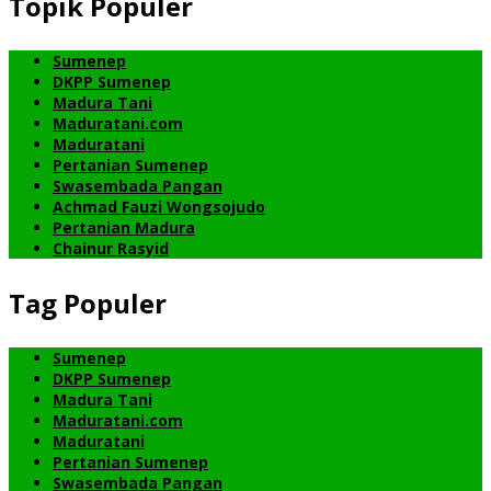
Topik Populer
Sumenep
DKPP Sumenep
Madura Tani
Maduratani.com
Maduratani
Pertanian Sumenep
Swasembada Pangan
Achmad Fauzi Wongsojudo
Pertanian Madura
Chainur Rasyid
Tag Populer
Sumenep
DKPP Sumenep
Madura Tani
Maduratani.com
Maduratani
Pertanian Sumenep
Swasembada Pangan