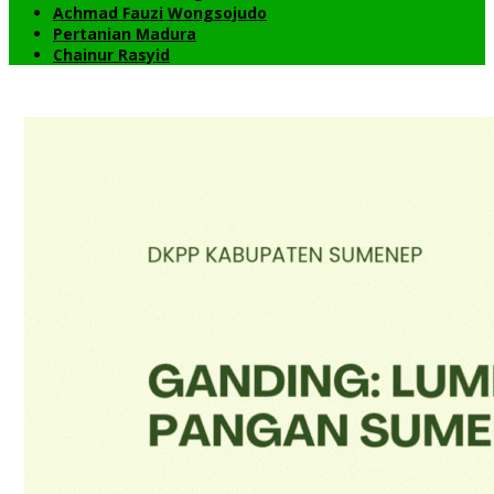
Achmad Fauzi Wongsojudo
Pertanian Madura
Chainur Rasyid