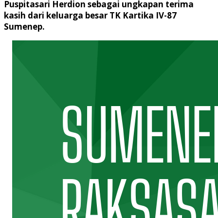
Puspitasari Herdion sebagai ungkapan terima
kasih dari keluarga besar TK Kartika IV-87
Sumenep.