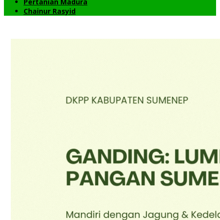
Pertanian Madura
Chainur Rasyid