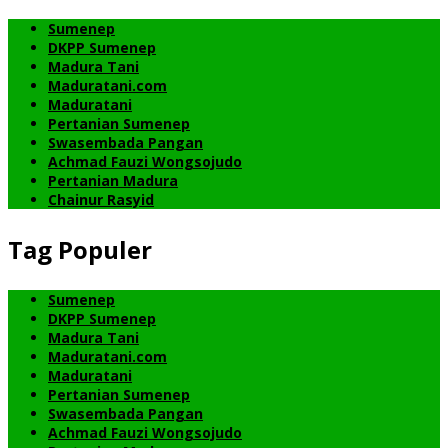
Sumenep
DKPP Sumenep
Madura Tani
Maduratani.com
Maduratani
Pertanian Sumenep
Swasembada Pangan
Achmad Fauzi Wongsojudo
Pertanian Madura
Chainur Rasyid
Tag Populer
Sumenep
DKPP Sumenep
Madura Tani
Maduratani.com
Maduratani
Pertanian Sumenep
Swasembada Pangan
Achmad Fauzi Wongsojudo