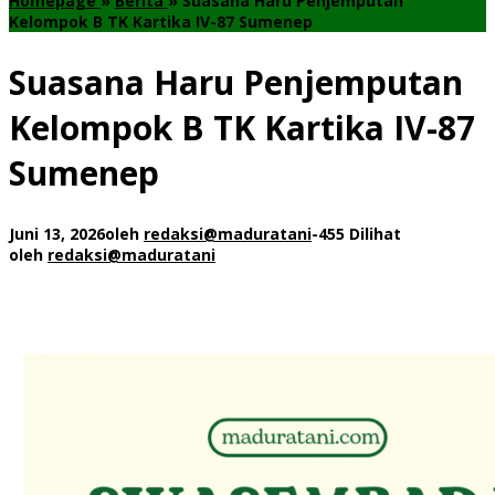
Homepage
»
Berita
»
Suasana Haru Penjemputan
Kelompok B TK Kartika IV-87 Sumenep
Suasana Haru Penjemputan
Kelompok B TK Kartika IV-87
Sumenep
Juni 13, 2026
oleh
redaksi@maduratani
-
455 Dilihat
oleh
redaksi@maduratani