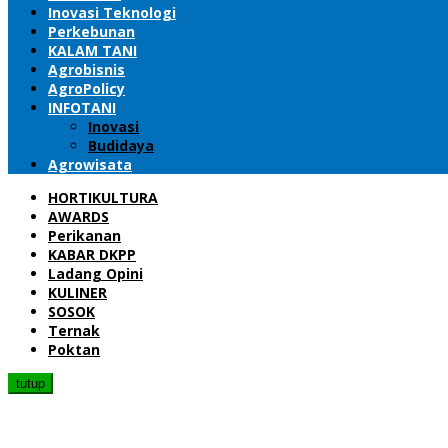
Inovasi Teknologi
Perkebunan
KALAM TANI
Agrobisnis
AgroPolicy
INFOTANI
Inovasi
Budidaya
Agrowisata
HORTIKULTURA
AWARDS
Perikanan
KABAR DKPP
Ladang Opini
KULINER
SOSOK
Ternak
Poktan
tutup