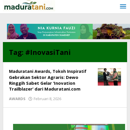
Lewati
ke
konten
Tag:
#InovasiTani
Maduratani Awards
,
Tokoh Inspiratif
Gebrakan Sektor Agraris: Dewo
Ringgih Sabet Gelar ‘Inovation
Trailblazer’ dari Maduratani.com
AWARDS
Februari 8, 2026
oleh
redaksi@maduratani