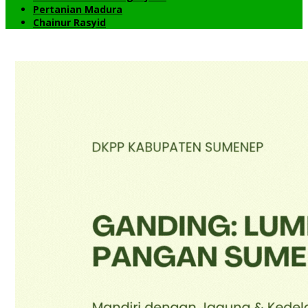
Pertanian Madura
Chainur Rasyid