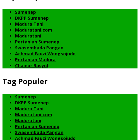
Sumenep
DKPP Sumenep
Madura Tani
Maduratani.com
Maduratani
Pertanian Sumenep
Swasembada Pangan
Achmad Fauzi Wongsojudo
Pertanian Madura
Chainur Rasyid
Tag Populer
Sumenep
DKPP Sumenep
Madura Tani
Maduratani.com
Maduratani
Pertanian Sumenep
Swasembada Pangan
Achmad Fauzi Wongsojudo