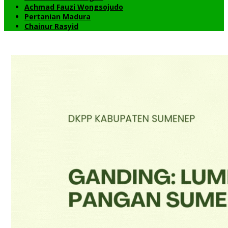
Achmad Fauzi Wongsojudo
Pertanian Madura
Chainur Rasyid