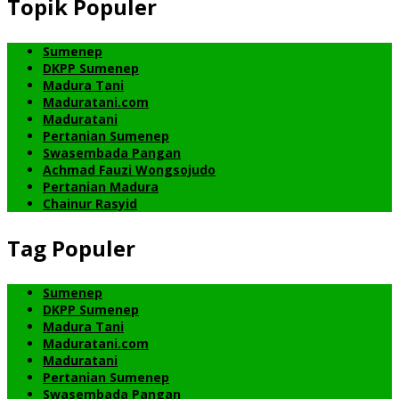
Topik Populer
Sumenep
DKPP Sumenep
Madura Tani
Maduratani.com
Maduratani
Pertanian Sumenep
Swasembada Pangan
Achmad Fauzi Wongsojudo
Pertanian Madura
Chainur Rasyid
Tag Populer
Sumenep
DKPP Sumenep
Madura Tani
Maduratani.com
Maduratani
Pertanian Sumenep
Swasembada Pangan